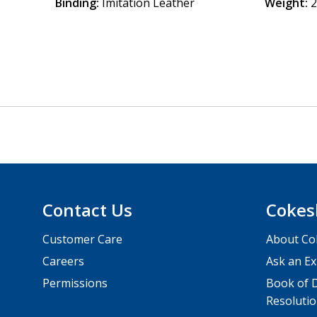
Binding:
Imitation Leather
Weight:
2
Contact Us
Cokes
Customer Care
About Co
Careers
Ask an Ex
Permissions
Book of D
Resolutio