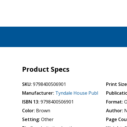
Product Specs
SKU:
9798400506901
Print Size
Manufacturer:
Tyndale House Publ
Publicati
ISBN 13:
9798400506901
Format:
O
Color:
Brown
Author:
N
Setting:
Other
Page Cou