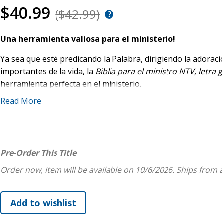
$40.99
($42.99)
Una herramienta valiosa para el ministerio!
Ya sea que esté predicando la Palabra, dirigiendo la ador
importantes de la vida, la
Biblia para el ministro NTV, letra
herramienta perfecta en el ministerio.
Read More
Diseñada pensando en los ministros, esta Biblia combina la 
una rica colección de recursos ministeriales, lista para aco
en la visita del hospital y en muchas actividades pastorales 
Más que una hermosa Biblia, esta es una poderosa herramien
Pre-Order This Title
la hacen sobresalir:
Order now, item will be available on 10/6/2026.
Ships from 
El texto preciso, comprensible y agradable al oído de l
Guías completas para bodas, servicios fúnebres, bautis
más
Recursos para el ministerio diario: manejo del estrés, 