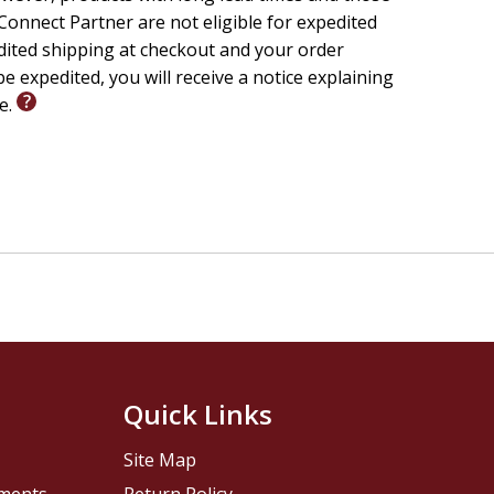
onnect Partner are not eligible for expedited
r, lo que lo hace conveniente para viajes,
edited shipping at checkout and your order
e expedited, you will receive a notice explaining
le.
sea para estudio, oración o lectura casual, sin el
n privado sin llamar la atención, ideal para la
aciones y cubiertas más resistentes, capaces de
 que el lector reciba la información esencial sin
 más enfocados y efectivos.
m
para más recursos católicos que fortalezcan su fe.
Quick Links
breves para cada día del año.
Site Map