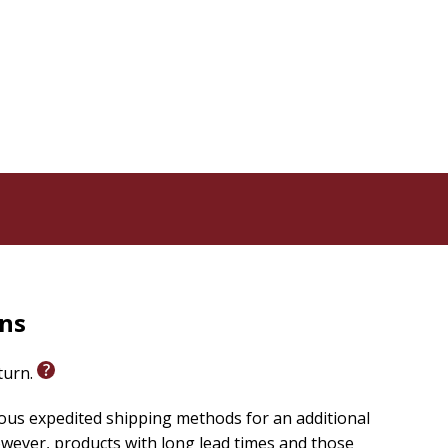
rns
eturn.
m
para más recursos católicos que fortalezcan su fe.
ious expedited shipping methods for an additional
wever, products with long lead times and those