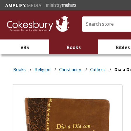
VBS
Books
Bibles
Books
/
Religion
/
Christianity
/
Catholic
/
Dia a D