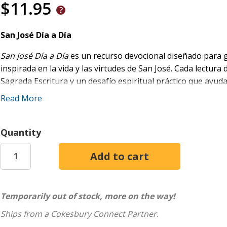
$11.95
San José Día a Día
San José Día a Día
es un recurso devocional diseñado para gui
inspirada en la vida y las virtudes de San José. Cada lectura
Sagrada Escritura y un desafío espiritual práctico que ayuda
perseverancia. El libro enfatiza un progreso espiritual cons
Read More
pero poderosa de San José en la vida de Jesús. Al invitar a l
ejemplo de José, este devocional fomenta una conciencia m
ordinarios y anima a vivir con espíritu de servicio, paciencia y
Quantity
San José ocupa un lugar único en la tradición cristiana porq
obediencia y el amor firme. Aunque no se registran palabras
profunda. Protegió a María y a Jesús, abrazó la voluntad de 
trabajador, esposo y padre. Para muchos creyentes, José es
Temporarily out of stock, more on the way!
confianza en la providencia divina. Su ejemplo recuerda a los
Ships from a Cokesbury Connect Partner.
no en actos dramáticos, sino en la fidelidad diaria y la devoc