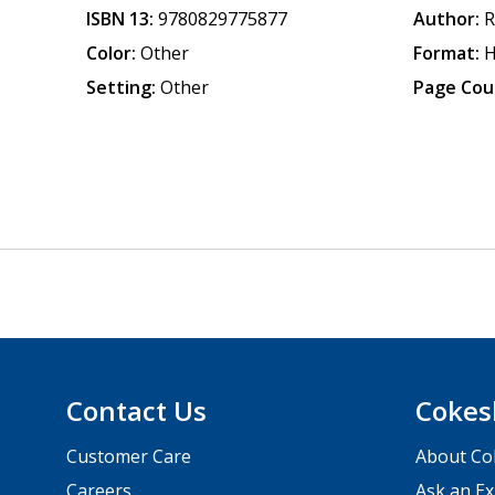
ISBN 13:
9780829775877
Author:
R
Color:
Other
Format:
H
Setting:
Other
Page Cou
Contact Us
Cokes
Customer Care
About Co
Careers
Ask an Ex