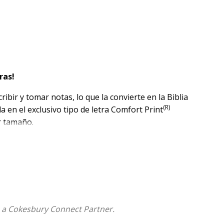
ras!
ir y tomar notas, lo que la convierte en la Biblia
(R)
a en el exclusivo tipo de letra Comfort Print
r tamaño.
te la predicación, o expresas tus pensamientos a
s
es un recurso confiable e indispensable para
izar en la Palabra de Dios. Los márgenes rayados
 o escribir un diario.
inspiradora de principio a fin y, sin duda, será un
 a Cokesbury Connect Partner.
lusivo tipo de letra Comfort Print(R) está diseñado