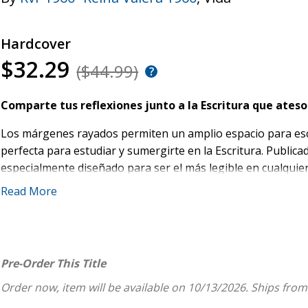
Hardcover
$32.29
($44.99)
Comparte tus reflexiones junto a la Escritura que ateso
Los márgenes rayados permiten un amplio espacio para escrib
perfecta para estudiar y sumergirte en la Escritura. Publicad
especialmente diseñado para ser el más legible en cualquie
Read More
Subrayas los versículos que hablan a ti, tomas notas duran
través de un diario? La
NBLA Santa Biblia Edición para nota
cualquiera que ponga la pluma sobre el papel para profund
extraanchos hacen que esta Biblia sea ideal para tomar notas
Pre-Order This Title
La
RVR60 Santa Biblia Edición para notas
es verdaderamente 
Order now, item will be available on 10/13/2026.
Ships from
excelente regalo como un preciado recuerdo personal. El exc