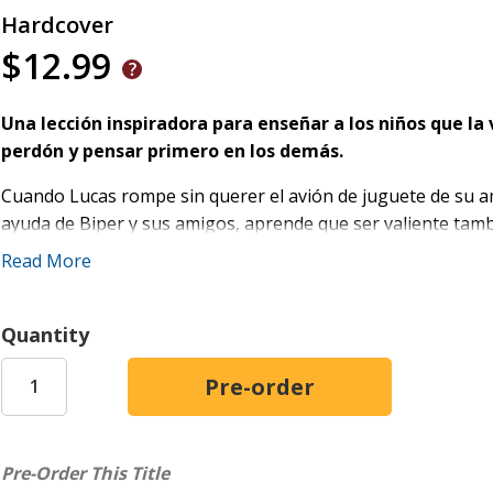
Hardcover
$12.99
Una lección inspiradora para enseñar a los niños que la
perdón y pensar primero en los demás.
Cuando Lucas rompe sin querer el avión de juguete de su am
ayuda de Biper y sus amigos, aprende que ser valiente tambi
mostrar humildad. A través de la historia de Lucas, quien bu
Read More
niños descubrirán que la verdadera fuerza proviene de la h
Este libro incluye:
Quantity
Una historia que enseña a los niños (3-5 años) la imp
demás.
El ejemplo de Lucas, quien hace las cosas bien despué
Ilustraciones coloridas y lenguaje accesible para leer en
Pre-Order This Title
Lecciones prácticas sobre pedir perdón, servir y amar 