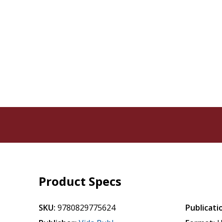
Product Specs
SKU:
9780829775624
Publicati