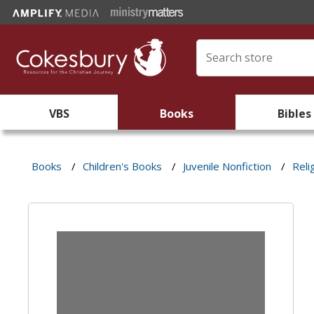
VBS
Books
Bibles
Books
/
Children's Books
/
Juvenile Nonfiction
/
Reli