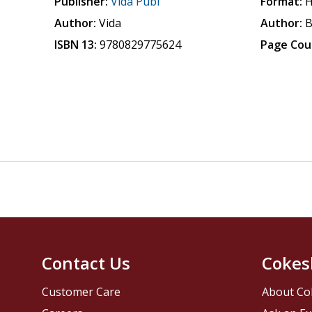
Publisher:
Vida Publ
Format:
H
Author:
Vida
Author:
B
ISBN 13:
9780829775624
Page Cou
Contact Us
Cokes
Customer Care
About Co