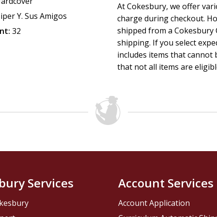
ardcover
A story that teaches children (ages 3-5) the importance
At Cokesbury, we offer var
iper Y. Sus Amigos
The example of Lucas, who makes things right after br
charge during checkout. Ho
Colorful illustrations and accessible language for fami
shipped from a Cokesbury C
nt:
32
Practical lessons about forgiveness, serving, and loving
shipping. If you select exp
A message that reinforces the theme "God makes us 
includes items that cannot b
that not all items are eligib
Biper and Friends
is the most beloved Christian children's 
years of teaching biblical values through songs, videos, and
beloved characters from
Biper and His Friends
come to life 
and grow in faith from their earliest years.
bury Services
Account Services
kesbury
Account Application