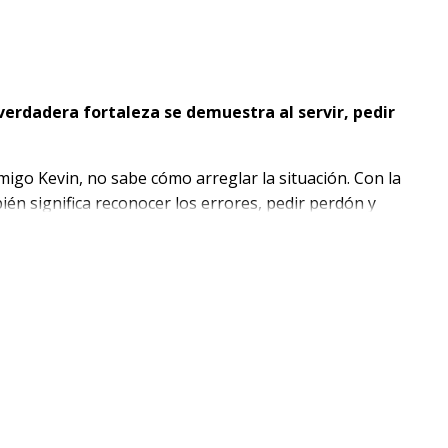
 verdadera fortaleza se demuestra al servir, pedir
igo Kevin, no sabe cómo arreglar la situación. Con la
én significa reconocer los errores, pedir perdón y
sca reparar su error y reconciliarse con su amigo, los
umildad y de poner a los demás primero.
ortancia de la humildad y de pensar primero en los
s de romper el juguete de su amigo.
 familia o en la clase bíblica.
como Jesús lo hizo.