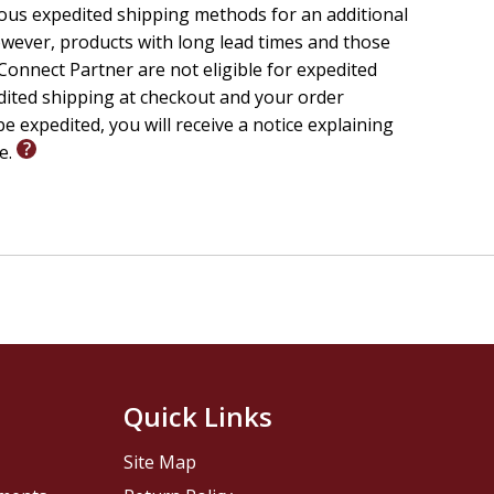
 of humility and putting others first.
ious expedited shipping methods for an additional
eaking his friend's toy.
wever, products with long lead times and those
ly or classroom reading.
onnect Partner are not eligible for expedited
 like Jesus.
edited shipping at checkout and your order
strong and courageous."
e expedited, you will receive a notice explaining
le.
franchise in the Spanish-speaking world, with over 25
 faith-based resources. Now, for the first time, the
in books that help children know God, learn values,
Quick Links
Site Map