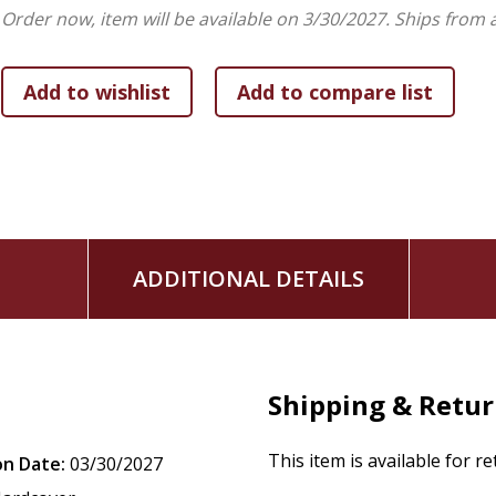
Un mensaje que refuerza el tema "Dios nos hace fuerte
Order now, item will be available on 3/30/2027.
Ships from 
Biper y sus amigos es la franquicia infantil cristiana más 
trayectoria enseñando valores bíblicos a través de canciones
América Latina, Estados Unidos y España disfrutan de este 
personajes más queridos de
Biper y sus amigos
llegan a los
aprender valores y fortalecer su fe desde los primeros años
Biper and His Friends: Think of Others
An inspiring lesson that teaches children that true str
ADDITIONAL DETAILS
putting others first.
When Lucas accidentally breaks his friend Kevin's toy airpl
the help of Biper and his friends, he learns that being bra
showing humility. Through the story of Lucas, who makes thi
Shipping & Retu
his friends show that true strength comes from being humble
This item is available for r
This book includes:
on Date:
03/30/2027