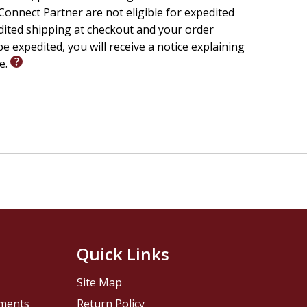
onnect Partner are not eligible for expedited
 the "orphan mentality" and embrace your true identity
edited shipping at checkout and your order
. This work is not just another book on spiritual
e expedited, you will receive a notice explaining
wounds through the unconditional love of your
le.
life's experiences often leave us with scars that limit
owned leader and communicator--accompanies you step
Quick Links
Site Map
pments
Return Policy