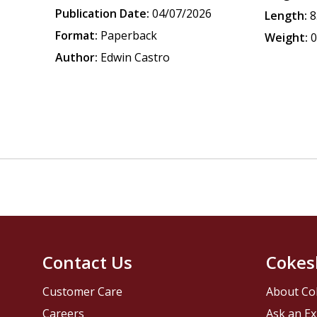
Publication Date:
04/07/2026
Length:
8
Format:
Paperback
Weight:
0
Author:
Edwin Castro
Contact Us
Cokes
Customer Care
About Co
Careers
Ask an Ex