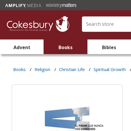
Advent
Books
Bibles
Books
/
Religion
/
Christian Life
/
Spiritual Growth