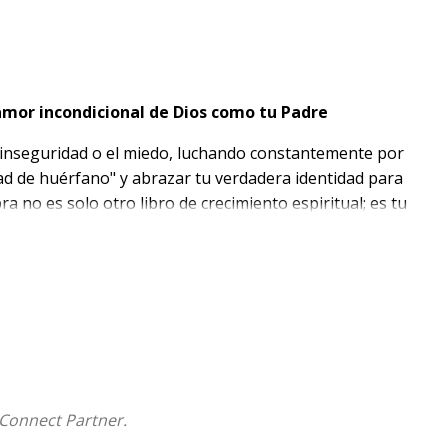
 amor incondicional de Dios como tu Padre
la inseguridad o el miedo, luchando constantemente por
ad de huérfano" y abrazar tu verdadera identidad para
ra no es solo otro libro de crecimiento espiritual; es tu
 del amor incondicional de tu Padre celestial.
ía, pero las experiencias de la vida a menudo nos dejan
aje, el Pastor Edwin--reconocido líder y comunicador--te
spiritual profunda. Usando vivencias reales,
erás a identificar y soltar ese equipaje emocional que
Connect Partner.