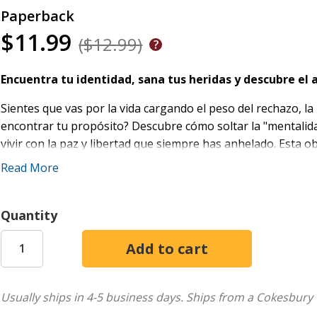
Paperback
$11.99
($12.99)
Encuentra tu identidad, sana tus heridas y descubre el
Sientes que vas por la vida cargando el peso del rechazo, 
encontrar tu propósito? Descubre cómo soltar la "mentalid
vivir con la paz y libertad que siempre has anhelado. Esta ob
guía personal para sanar tus heridas más profundas a través
Read More
Tú fuiste creado para vivir con propósito, seguridad y alegr
cicatrices que limitan nuestro potencial. A través de este vi
Quantity
acompaña paso a paso hacia una restauración emocional y e
anécdotas inspiradoras y verdades bíblicas prácticas, aprend
te frena.
Lo que descubrirás en este viaje transformador:
Usually ships in 4-5 business days.
Ships from a Cokesbury 