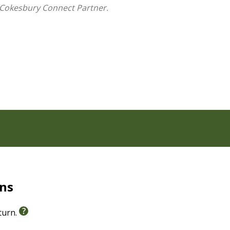
ntal
 Cokesbury Connect Partner.
(R)
ia Bilingüe, Tapa Dura
s by instantly comparing the NBLA and the New
ge-print bilingual Bible.
Américas, Spanish translation along with its literal
help you enhance your understanding of the rich
e in two of the most widely used languages in the
, follow the principles of formal word-for-word
rns
true translation as originally written in Hebrew,
eturn.