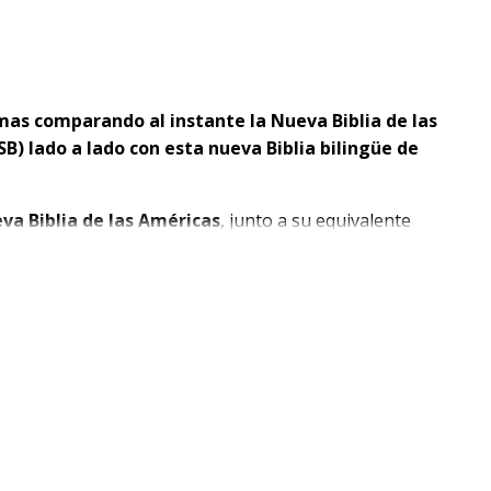
omas comparando al instante la Nueva Biblia de las
) lado a lado con esta nueva Biblia bilingüe de
va Biblia de las Américas
, junto a su equivalente
atices y detalles de los idiomas originales de la Biblia,
rmal palabra por palabra y con la intención de crear
l escrito en hebreo, arameo y griego.
equivalencia formal tanto en Inglés como español,