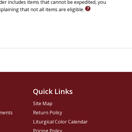
er includes items that cannot be expedited, you
xplaining that not all items are eligible.
Quick Links
Site Map
pments
Return Policy
Liturgical Color Calendar
Pricing Policy