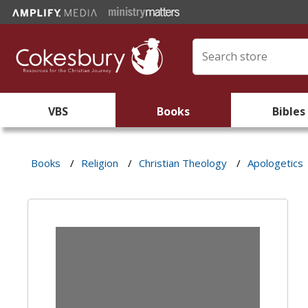
VBS
Books
Bibles
Books
/
Religion
/
Christian Theology
/
Apologetics