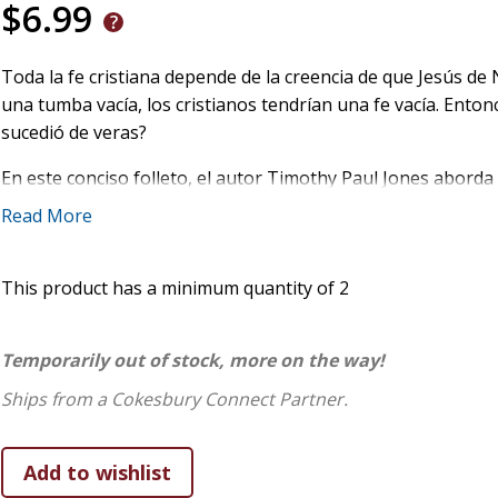
$6.99
Toda la fe cristiana depende de la creencia de que Jesús de
una tumba vacía, los cristianos tendrían una fe vacía. Ento
sucedió de veras?
En este conciso folleto, el autor Timothy Paul Jones aborda
resurrección de Jesús. Jones argumenta que esta historia n
Read More
ni una invención para cumplir con las expectativas judías. Po
respaldado por pruebas convincentes, incluidos los relato
This product has a minimum quantity of 2
morir por lo que creían que vieron.
Temporarily out of stock, more on the way!
Ships from a Cokesbury Connect Partner.