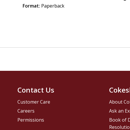
Format:
Paperback
Contact Us
Cokes
Customer Care
About Co
Careers
Ask an Ex
Permissions
Book of D
Resolutio