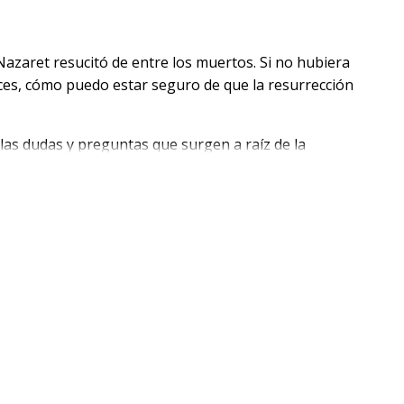
 Nazaret resucitó de entre los muertos. Si no hubiera
nces, cómo puedo estar seguro de que la resurrección
 las dudas y preguntas que surgen a raíz de la
o es una simple repetición de viejos cuentos paganos
r el contrario, se trata de un acontecimiento histórico
s de hombres y mujeres que estuvieron dispuestos a