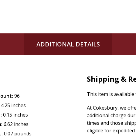
ADDITIONAL DETAILS
Shipping & R
This item is available
Count:
96
4.25 inches
At Cokesbury, we off
:
0.15 inches
additional charge dur
times and those ship
:
6.62 inches
eligible for expedited
t:
0.07 pounds