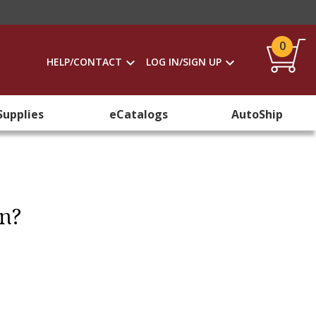
0
HELP/CONTACT
LOG IN/SIGN UP
Supplies
eCatalogs
AutoShip
ón?