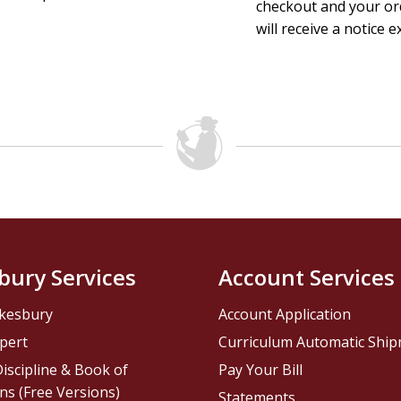
checkout and your ord
will receive a notice e
bury Services
Account Services
kesbury
Account Application
pert
Curriculum Automatic Shi
iscipline & Book of
Pay Your Bill
ns (Free Versions)
Statements