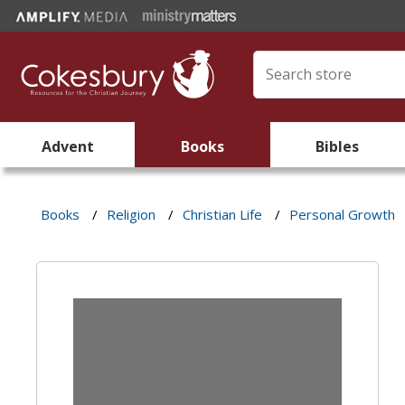
Advent
Books
Bibles
Books
/
Religion
/
Christian Life
/
Personal Growth