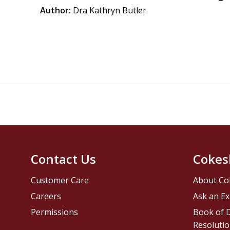
Author:
Dra Kathryn Butler
Contact Us
Cokes
Customer Care
About Co
Careers
Ask an Ex
Permissions
Book of D
Resolutio