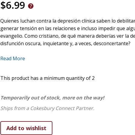
$6.99
Quienes luchan contra la depresión clínica saben lo debili
generar tensión en las relaciones e incluso impedir que al
evangelio. Como cristiano, de qué manera deberías ver la d
disfunción oscura, inquietante y, a veces, desconcertante?
En este libro, la autora y médica Kathryn Butler aborda l
Read More
mentales en la iglesia. Les ofrece gracia, alivio y ayuda prá
los líderes de la iglesia con los recursos que necesitan para
This product has a minimum quantity of 2
Temporarily out of stock, more on the way!
Ships from a Cokesbury Connect Partner.