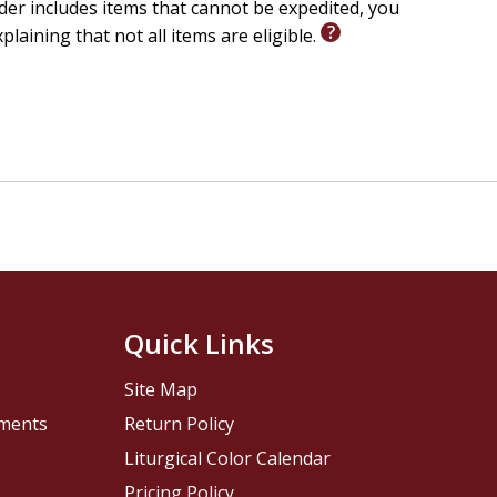
er includes items that cannot be expedited, you
xplaining that not all items are eligible.
Quick Links
Site Map
pments
Return Policy
Liturgical Color Calendar
Pricing Policy