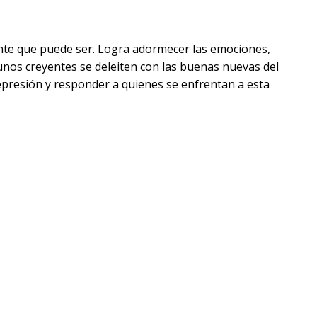
tante que puede ser. Logra adormecer las emociones,
gunos creyentes se deleiten con las buenas nuevas del
epresión y responder a quienes se enfrentan a esta
as ideas erróneas más comunes sobre las enfermedades
ctica a los cristianos que sienten vergüenza, y equipa a
 extender el amor de Cristo a los vulnerables.