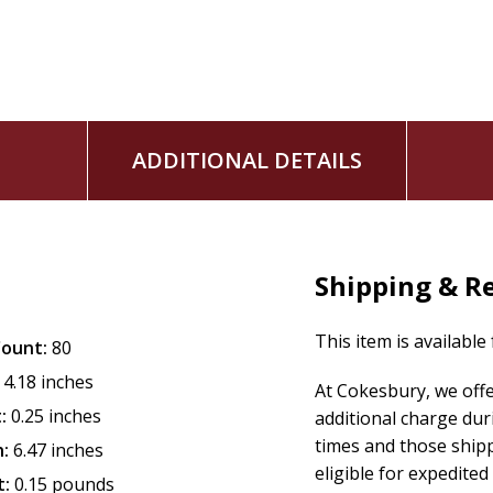
ADDITIONAL DETAILS
Shipping & R
This item is available
Count:
80
4.18 inches
At Cokesbury, we off
:
0.25 inches
additional charge dur
times and those ship
:
6.47 inches
eligible for expedited
t:
0.15 pounds