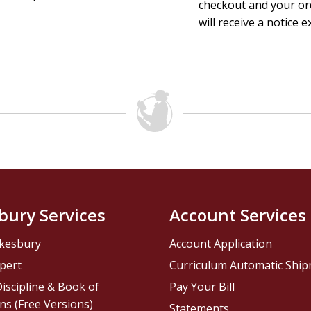
checkout and your ord
will receive a notice e
bury Services
Account Services
kesbury
Account Application
pert
Curriculum Automatic Shi
iscipline & Book of
Pay Your Bill
ns (Free Versions)
Statements