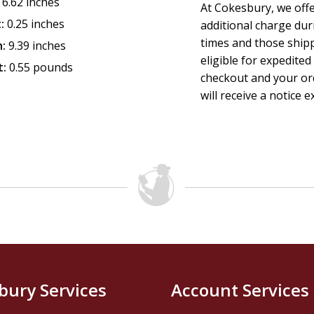
6.62 inches
At Cokesbury, we off
:
0.25 inches
additional charge dur
times and those ship
:
9.39 inches
eligible for expedited
t:
0.55 pounds
checkout and your ord
will receive a notice e
bury Services
Account Services