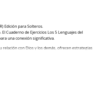
) Edición para Solteros.
 El Cuaderno de Ejercicios Los 5 Lenguajes del
ara una conexión significativa.
tu relación con Dios y los demás, ofrecen estrategias
 Amor Edición para Solteros.
 cuestionarios, gráficos y diagramas, todos diseñados
entificar áreas de desarrollo. Ya sea que quieras estar
e otra oportunidad a las citas, este cuaderno de
uales o grupos pequeños, te ayuda a poner en práctica
 Edición para Solteros.