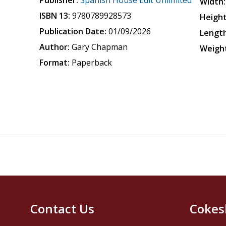
Publisher:
Spanish House Edit Unlimited
Width:
ISBN 13:
9780789928573
Height
Publication Date:
01/09/2026
Length
Author:
Gary Chapman
Weigh
Format:
Paperback
Contact Us
Cokes