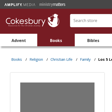
Advent
Books
Bibles
Books
/
Religion
/
Christian Life
/
Family
/
Los 5 L