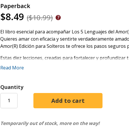
Paperback
$8.49
($10.99)
El libro esencial para acompañar Los 5 Lenguajes del Amor(R
Quieres amar con eficacia y sentirte verdaderamente amado.
Amor(R) Edición para Solteros te ofrece los pasos seguros p
Estas diez lecciones, creadas para fortalecer y profundizar 
prácticas para aplicar los principios de Los 5 Lenguajes del
Read More
Este cuaderno de ejercicios incluye preguntas interactivas,
para ayudarte a experimentar mejor el amor, expresarlo e id
Quantity
más cerca de tus padres, conectar más con tus amigos o darl
ejercicios te da la confianza para amar bien.
Este libro complementario, diseñado para personas individ
las enseñanzas enriquecedoras de Los 5 Lenguajes del Amor
Temporarily out of stock, more on the way!