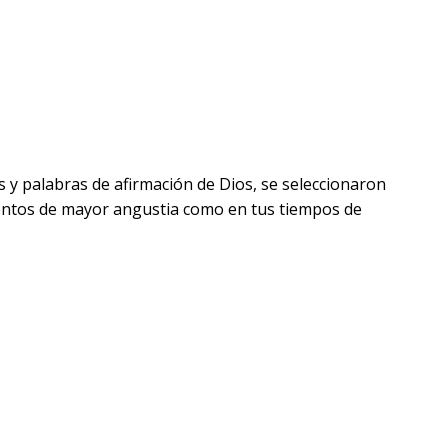
 y palabras de afirmación de Dios, se seleccionaron
entos de mayor angustia como en tus tiempos de
ecial, disponible en múltiples opciones, facilitan una
co. Su tamaño manual la convierten en la compañera
istribuidas a nivel mundial. En resumen, la Palabra y
ctura clara y agradable.