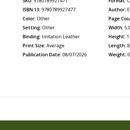
SKU:
9780789927477
Format:
O
ISBN 13:
9780789927477
Author:
E
Color:
Other
Page Cou
Setting:
Other
Width:
5.
Binding:
Imitation Leather
Height:
1
Print Size:
Average
Length:
8
Publication Date:
08/07/2026
Weight:
0