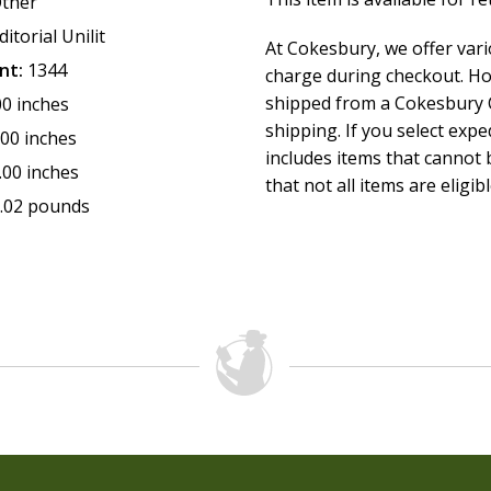
ther
ditorial Unilit
At Cokesbury, we offer var
nt:
1344
charge during checkout. Ho
shipped from a Cokesbury C
00 inches
shipping. If you select exp
.00 inches
includes items that cannot b
.00 inches
that not all items are eligib
.02 pounds