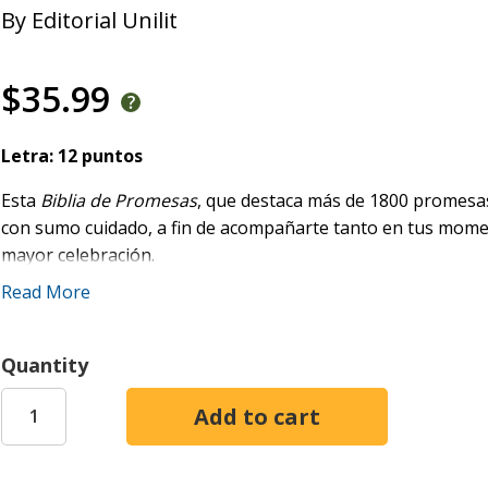
By
Editorial Unilit
$35.99
Letra: 12 puntos
Esta
Biblia de Promesas
, que destaca más de 1800 promesas
con sumo cuidado, a fin de acompañarte tanto en tus mom
mayor celebración.
Read More
Su tipografía de 12 puntos y su elegante cubierta en piel esp
agradable lectura, estudio e interacción con el texto bíbli
ideal para llevar contigo la Palabra y atesorarla cada día.
Quantity
Más de diez millones de ejemplares de Biblias de Promesas d
las promesas de Dios en una tipografía pensada para una le
Características: