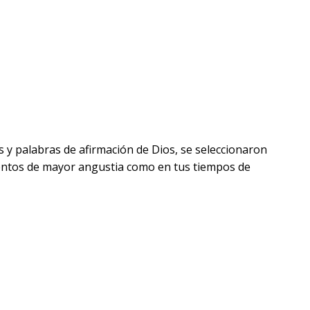
 y palabras de afirmación de Dios, se seleccionaron
entos de mayor angustia como en tus tiempos de
pecial o rústica, disponible en múltiples opciones,
 texto bíblico. Su tamaño manual la convierten en la
cada día.
istribuidas a nivel mundial. En resumen, la Palabra y
ctura clara y agradable.