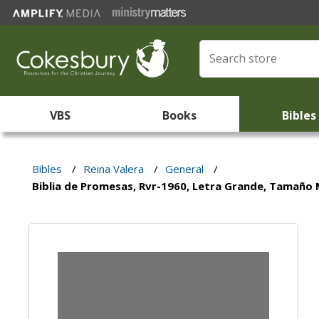
VBS
Books
Bibles
Bibles
/
Reina Valera
/
General
/
Biblia de Promesas, Rvr-1960, Letra Grande, Tamaño M