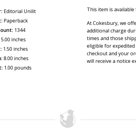
This item is available
:
Editorial Unilit
:
Paperback
At Cokesbury, we off
Count:
1344
additional charge dur
times and those ship
5.00 inches
eligible for expedited
:
1.50 inches
checkout and your ord
:
8.00 inches
will receive a notice e
t:
1.00 pounds