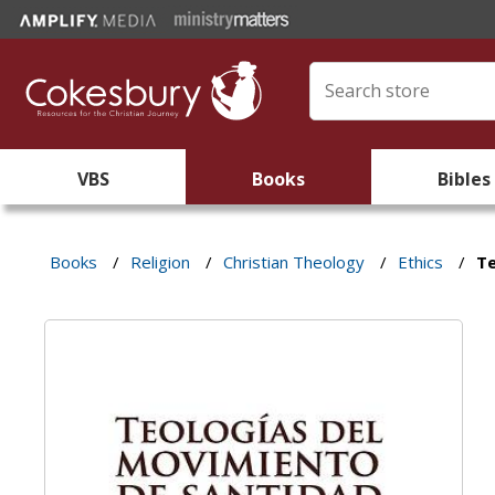
VBS
Books
Bibles
Books
/
Religion
/
Christian Theology
/
Ethics
/
Te