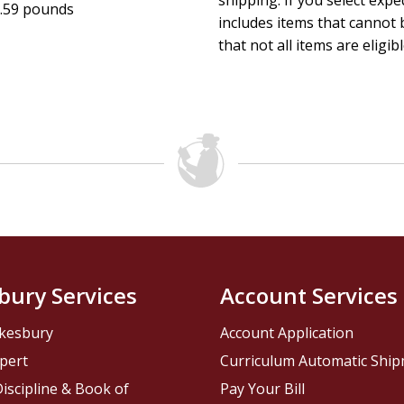
shipping. If you select exp
.59 pounds
includes items that cannot b
that not all items are eligib
bury Services
Account Services
kesbury
Account Application
pert
Curriculum Automatic Shi
iscipline & Book of
Pay Your Bill