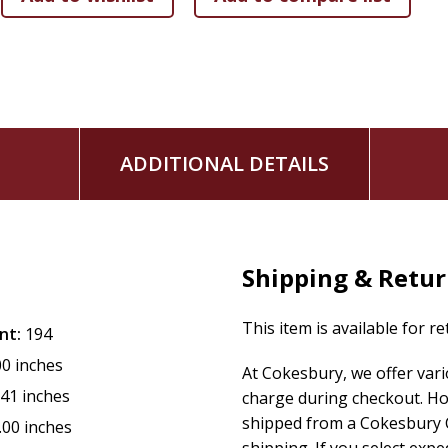
ADDITIONAL DETAILS
Shipping & Retu
This item is available for r
nt:
194
00 inches
At Cokesbury, we offer var
.41 inches
charge during checkout. Ho
shipped from a Cokesbury C
.00 inches