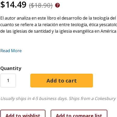
$14.49
($18.90)
El autor analiza en este libro el desarrollo de la teología d
cuanto se refiere a la relación entre teología, ética yescat
de las iglesias de santidad y la iglesia evangélica en América
Read More
Se trata, en verdad, de un libro indispensable para conocer
instrumento útil para estudiantes de teología, pastores y lí
vital y pertinente no sólo para conocer un ángulo de las con
Quantity
evangelio como una verdad pública, sino también para tene
de Dios, tiene una dimensión social y política que debe orie
testimonio evangélico integral.
Usually ships in 4-5 business days.
Ships from a Cokesbury 