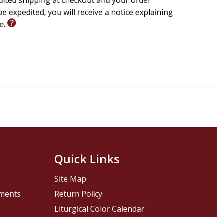
edited shipping at checkout and your order
e expedited, you will receive a notice explaining
le.
Quick Links
Site Map
pments
Return Policy
Liturgical Color Calendar