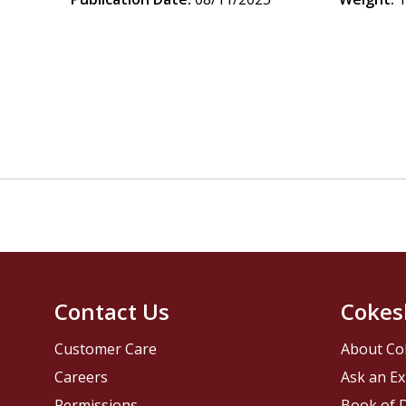
Contact Us
Cokes
Customer Care
About Co
Careers
Ask an Ex
Permissions
Book of D