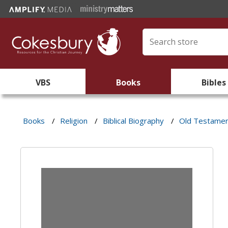
VBS
Books
Bibles
Books
/
Religion
/
Biblical Biography
/
Old Testame