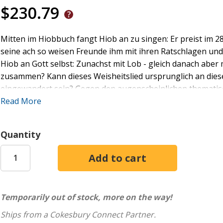
$230.79
Mitten im Hiobbuch fangt Hiob an zu singen: Er preist im 2
seine ach so weisen Freunde ihm mit ihren Ratschlagen und
Hiob an Gott selbst: Zunachst mit Lob - gleich danach aber
zusammen? Kann dieses Weisheitslied ursprunglich an diese
eingewandert sein? Gegen den augenscheinlichen thematisch
dass das Kapitel Hi 28 in den Duktus des Hiobbuchs unbedin
Read More
Voraussetzung, dass es grundlegend ironisch verstanden w
vertiefte Einblicke in die weitere Motivgeschichte des Text
Quantity
Temporarily out of stock, more on the way!
Ships from a Cokesbury Connect Partner.