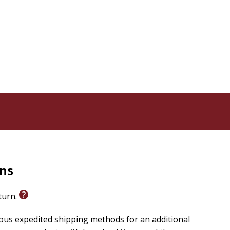
rns
eturn.
ious expedited shipping methods for an additional