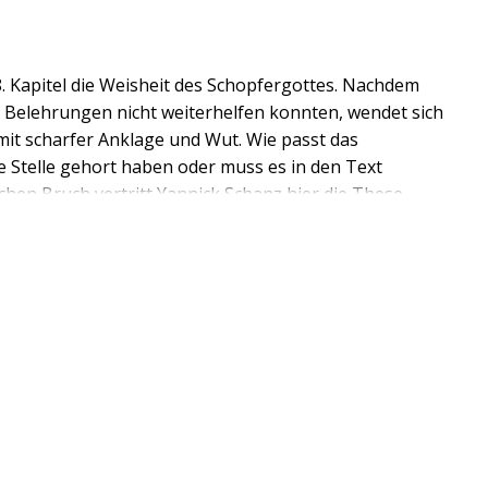
8. Kapitel die Weisheit des Schopfergottes. Nachdem
 Belehrungen nicht weiterhelfen konnten, wendet sich
 mit scharfer Anklage und Wut. Wie passt das
 Stelle gehort haben oder muss es in den Text
en Bruch vertritt Yannick Schanz hier die These,
gt hineingehort - allerdings unter der
ird. Durch diese neue Auslegung des Textes werden
es in der Septuaginta und daruber hinaus moglich.