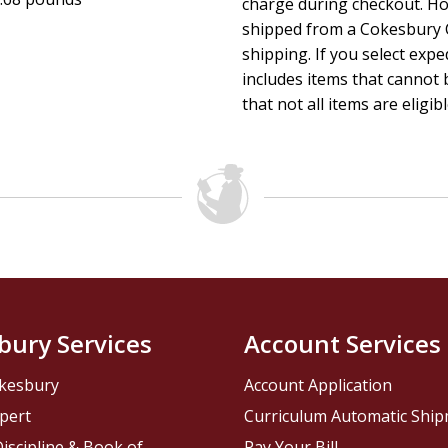
charge during checkout. Ho
shipped from a Cokesbury C
shipping. If you select exp
includes items that cannot b
that not all items are eligib
bury Services
Account Services
kesbury
Account Application
pert
Curriculum Automatic Shi
iscipline & Book of
Pay Your Bill