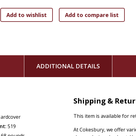
ADDITIONAL DETAILS
Shipping & Retu
This item is available for r
ardcover
nt:
519
At Cokesbury, we offer var
.68 pounds