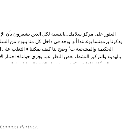
العثور على مركز سلامك...بالنسبة لكل الذین یشعرون بأن الإ،
یذكرنا برمھنسا یوغانندا أنھ یوجد في داخل كل منا ینبوع من السلا
الحكیمة والمشجعة ت ّ وضح لنا كیف یمكننا ♦ التغلب على ا
بالھدوء والتركیز النشط، بغض النظر عما یجري حولنا.♦ اختبار ا،
والفع ّ ال للغایة یمكنك من تحویل الانشغال والإجھاد إلى سعا
الداخلي یقدم تریاقاحاصل على جائزة بنجامین فرانكلن لعام ۰۰۰
Connect Partner.