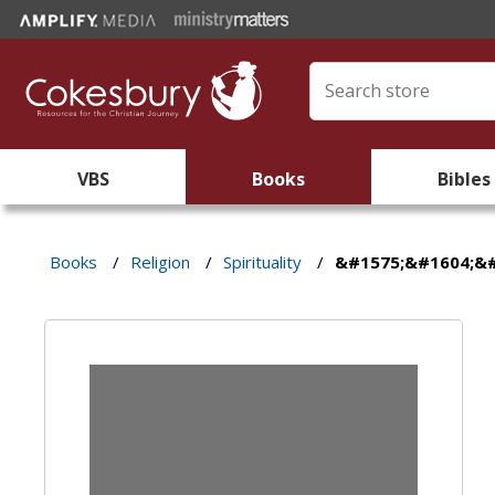
VBS
Books
Bibles
Books
/
Religion
/
Spirituality
/
&#1575;&#1604;&#