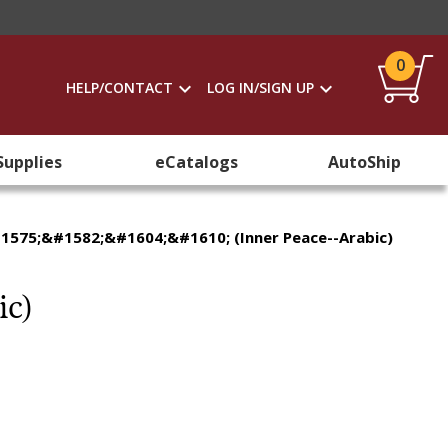
0
HELP/CONTACT
LOG IN/SIGN UP
Supplies
eCatalogs
AutoShip
75;&#1582;&#1604;&#1610; (Inner Peace--Arabic)
bic)