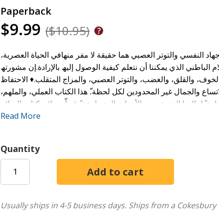
Paperback
$9.99
($10.95)
جھاد النفسي والتوتر العصبي ھما حقیقة لا مفر منھافي الحیاة العصریة
م الباطني الذي یمكننا أن نتعلم كیفیة الوصول إلیھ بالإرادة.إن مشورتھ
لخوف، والقلق، والغضب، والتوتر العصبي، والمزاج المتقلب.♦ الاحتفاظ
لاتساع والجمال غیر المحدودین لكل لحظة.ّ ھذا الكتاب العملي، والملھم
دة ً لعالمنا الذي تسوده الأحداث المتسارعة.ً قویاّ وسلام. كتاب السلام
Read More
۲في مجال العلوم المیتافیزیقیة/الروحانیة
Quantity
Usually ships in 4-5 business days.
Ships from a Cokesbury 