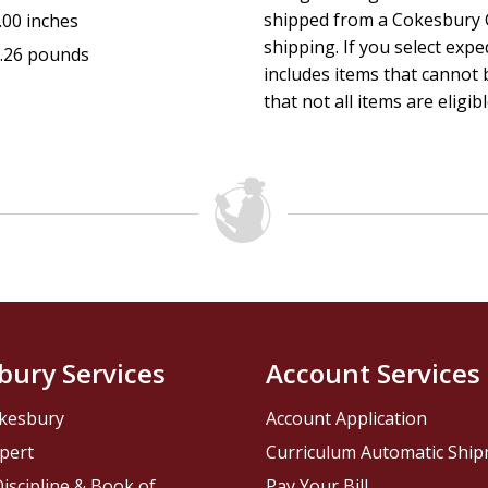
shipped from a Cokesbury C
.00 inches
shipping. If you select exp
.26 pounds
includes items that cannot b
that not all items are eligib
bury Services
Account Services
kesbury
Account Application
pert
Curriculum Automatic Shi
iscipline & Book of
Pay Your Bill