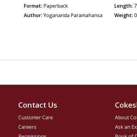
Format:
Paperback
Length:
7
Author:
Yogananda Paramahansa
Weight:
0
Contact Us
Cokes
Customer Care
About Co
Careers
Ask an Ex
Permissions
Book of D