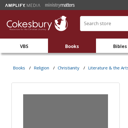
VBS
Books
Bibles
Books
/
Religion
/
Christianity
/
Literature & the Art