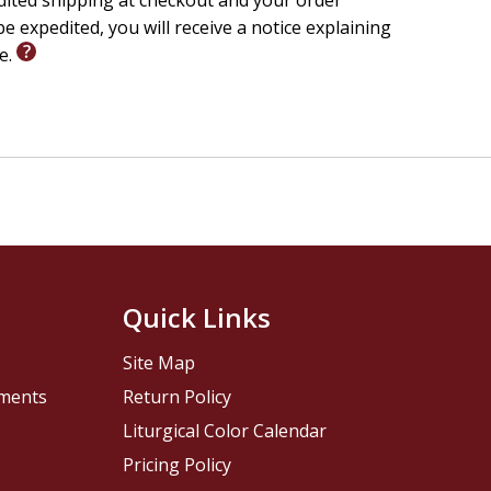
edited shipping at checkout and your order
e expedited, you will receive a notice explaining
le.
Quick Links
Site Map
pments
Return Policy
Liturgical Color Calendar
Pricing Policy