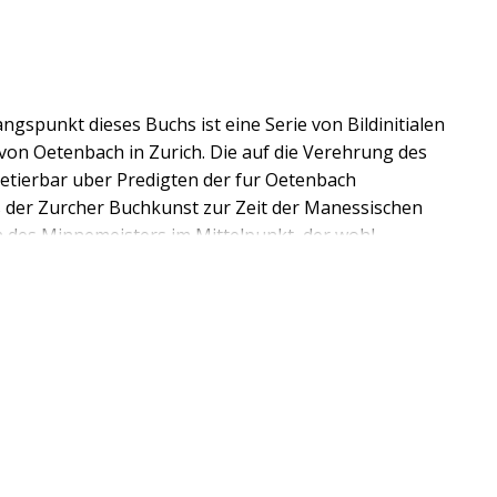
gspunkt dieses Buchs ist eine Serie von Bildinitialen
n Oetenbach in Zurich. Die auf die Verehrung des
retierbar uber Predigten der fur Oetenbach
s der Zurcher Buchkunst zur Zeit der Manessischen
en des Minnemeisters im Mittelpunkt, der wohl
Liederhandschrift. Mit dem Agnes-Zyklus im
Vita-Fragment (Frauenfeld) erweist er sich als
 der profanen Minne ins Sakrale der Christusminne