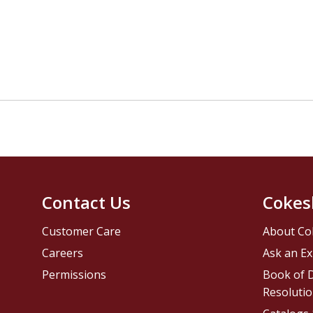
Contact Us
Cokes
Customer Care
About Co
Careers
Ask an Ex
Permissions
Book of D
Resolutio