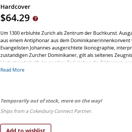
Hardcover
$64.29
Um 1300 erbluhte Zurich als Zentrum der Buchkunst. Ausgan
aus einem Antiphonar aus dem Dominikanerinnenkonvent vo
Evangelisten Johannes ausgerichtete Ikonographie, interp
zustandigen Zurcher Dominikaner, gilt als seltenes Zeugni
Liederhandschrift. Im zweiten Teil stehen die Bildminiatur
identisch ist mit dem 1. Nachtragsmaler der Manessischen 
Read More
Antiphonar St. Georgen 5 (Karlsruhe) und einem Katharinen-
origineller Kunstler, der fur seine Bilderfindungen Motive
uberfuhrte, die bis ins folgende Jahrhundert nachhallten.>
Temporarily out of stock, more on the way!
Ships from a Cokesbury Connect Partner.