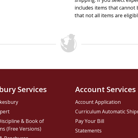
shipping. If you select exp
includes items that cannot b
that not all items are eligib
bury Services
Account Services
kesbury
Account Application
pert
Curriculum Automatic Shi
iscipline & Book of
Pay Your Bill
ns (Free Versions)
Statements