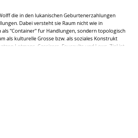
Wolff die in den lukanischen Geburtenerzahlungen
lungen. Dabei versteht sie Raum nicht wie in
als "Container" fur Handlungen, sondern topologisch
 als kulturelle Grosse bzw. als soziales Konstrukt
zen Lotmans, Cassirers, Foucaults und Lows. Ziel ist
ie Ereignisstruktur der Erzahlungen zu erfassen.Durch
sen" lassen sich Akzentuierungen vornehmen und
ie Autorin z.B. einen neuen Blick auf die Bedeutung
alyseergebnisse generieren neue Fragen und
len historisch-kritischen Exegese einzuspeisen und zu