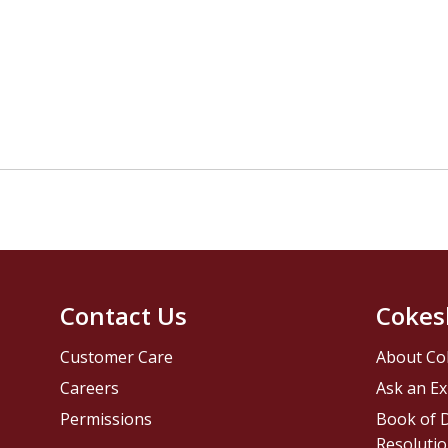
Contact Us
Cokes
Customer Care
About Co
Careers
Ask an Ex
Permissions
Book of D
Resolutio