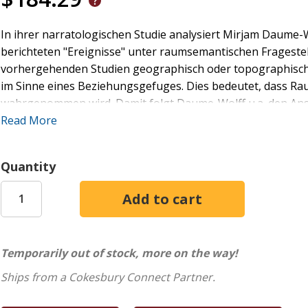
In ihrer narratologischen Studie analysiert Mirjam Daume-
berichteten "Ereignisse" unter raumsemantischen Fragestel
vorhergehenden Studien geographisch oder topographisch 
im Sinne eines Beziehungsgefuges. Dies bedeutet, dass Raum
wahrgenommen wird. Damit folgt Daume-Wolff u.a. den Ansat
es, "Grenzuberschreitungen" im Text zu ermitteln, um so d
Read More
die Identifizierung von "Ereignissen" und "Nicht-Ereignis
Bedeutungsgewichte verteilen. Auf diese Weise ermoglicht d
Quantity
des gottlichen Wortes gegenuber der Jesusgeburt. Die An
Erkenntnisse, die in die Ergebnislandschaft der traditionel
diskutieren sind.
Temporarily out of stock, more on the way!
Ships from a Cokesbury Connect Partner.