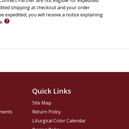
onnect Partner are not eligible for expedited
edited shipping at checkout and your order
e expedited, you will receive a notice explaining
le.
Quick Links
Site Map
pments
Return Policy
Liturgical Color Calendar