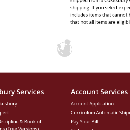
shipped from a Cokesbury C
shipping. If you select exp
includes items that cannot b
that not all items are eligib
bury Services
Account Services
kesbury
Account Application
pert
Curriculum Automatic Shi
iscipline & Book of
Pay Your Bill
ns (Free Versions)