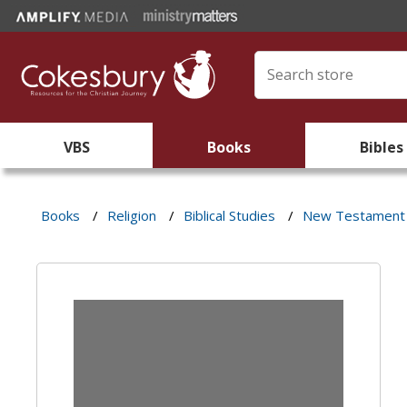
VBS
Books
Bibles
Books
/
Religion
/
Biblical Studies
/
New Testament